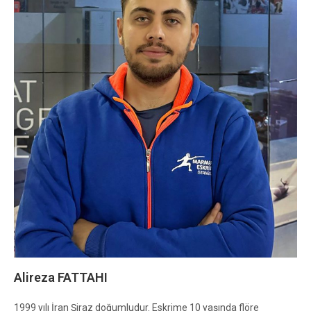
Alireza FATTAHI
1999 yılı İran Şiraz doğumludur. Eskrime 10 yaşında flöre