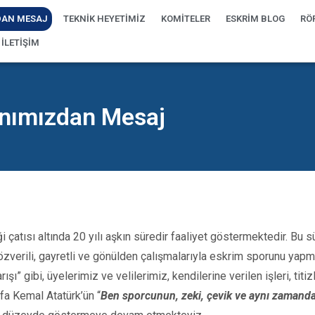
AN MESAJ
TEKNİK HEYETİMİZ
KOMİTELER
ESKRİM BLOG
RÖ
İLETİŞİM
nımızdan Mesaj
tısı altında 20 yılı aşkın süredir faaliyet göstermektedir. Bu s
zverili, gayretli ve gönülden çalışmalarıyla eskrim sporunu yap
rışı” gibi, üyelerimiz ve velilerimiz, kendilerine verilen işleri, ti
fa Kemal Atatürk’ün “
Ben sporcunun, zeki, çevik ve aynı zamanda