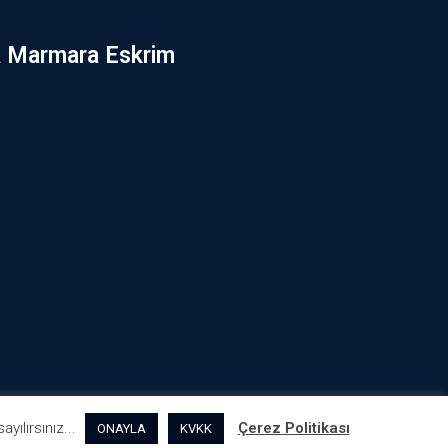
 Marmara Eskrim
yılırsınız...
Çerez Politikası
ONAYLA
KVKK