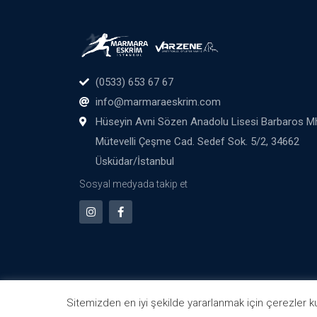
(0533) 653 67 67
info@marmaraeskrim.com
Hüseyin Avni Sözen Anadolu Lisesi Barbaros M
Mütevelli Çeşme Cad. Sedef Sok. 5/2, 34662
Üsküdar/İstanbul
Sosyal medyada takip et
Sitemizden en iyi şekilde yararlanmak için çerezler kul
Marmara Eskrim © All Rights Reserved - 2021