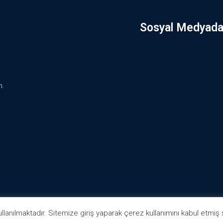
Sosyal Medyada
h.
lanılmaktadır. Sitemize giriş yaparak çerez kullanımını kabul etmiş sa