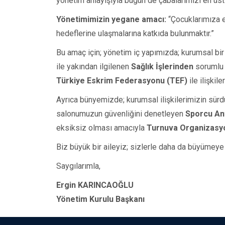
yönetim anlayışıyla bugün de çabalarımızı en 
Yönetimimizin yegane amacı:
“Çocuklarımıza eş
hedeflerine ulaşmalarına katkıda bulunmaktır.”
Bu amaç için; yönetim iç yapımızda; kurumsal b
ile yakından ilgilenen
Sağlık İşlerinden
sorumlu 
Türkiye Eskrim Federasyonu (TEF)
ile ilişki
Ayrıca bünyemizde; kurumsal ilişkilerimizin sür
salonumuzun güvenliğini denetleyen
Sporcu An
eksiksiz olması amacıyla
Turnuva Organizasy
Biz büyük bir aileyiz; sizlerle daha da büyüme
Saygılarımla,
Ergin KARINCAOĞLU
Yönetim Kurulu Başkanı