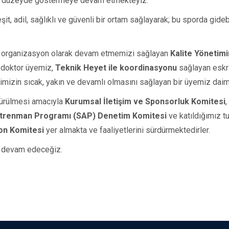
üst düzeyde göstermeye devam etmekteyiz.
it, adil, sağlıklı ve güvenli bir ortam sağlayarak; bu sporda gide
ir organizasyon olarak devam etmemizi sağlayan
Kalite Yönetim
doktor üyemiz,
Teknik Heyet ile koordinasyonu
sağlayan eskr
lerimizin sıcak, yakın ve devamlı olmasını sağlayan bir üyemiz daim
dürülmesi amacıyla
Kurumsal İletişim ve Sponsorluk Komitesi
,
trenman Programı (SAP) Denetim Komitesi
ve katıldığımız t
on Komitesi
yer almakta ve faaliyetlerini sürdürmektedirler.
ye devam edeceğiz.