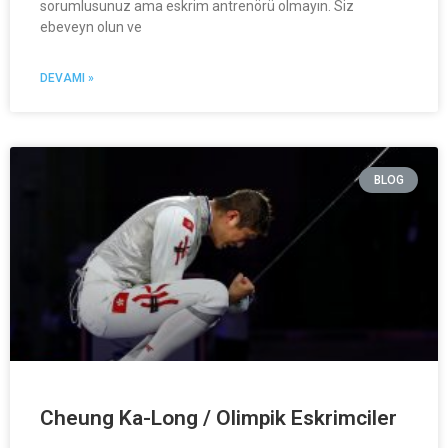
sorumlusunuz ama eskrim antrenörü olmayın. Siz
ebeveyn olun ve
DEVAMI »
BLOG
Cheung Ka-Long / Olimpik Eskrimciler