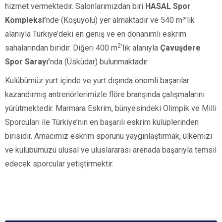
hizmet vermektedir. Salonlarımızdan biri
HASAL Spor
Kompleksi’
nde (Koşuyolu)
yer almaktadır ve
540 m²’lik
alanıyla Türkiye’deki en geniş ve en donanımlı eskrim
2
sahalarından biridir. Diğeri
400 m
‘lik alanıyla
Çavuşdere
Spor Sarayı’
nda
(Üsküdar)
bulunmaktadır.
Kulübümüz yurt içinde ve yurt dışında önemli başarılar
kazandırmış antrenörlerimizle flöre branşında çalışmalarını
yürütmektedir. Marmara Eskrim, bünyesindeki Olimpik ve Milli
Sporcuları ile Türkiye’nin en başarılı eskrim kulüplerinden
birisidir. Amacımız eskrim sporunu yaygınlaştırmak, ülkemizi
ve kulübümüzü ulusal ve uluslararası arenada başarıyla temsil
edecek sporcular yetiştirmektir.