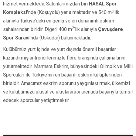
hizmet vermektedir. Salonlarımızdan biri
HASAL Spor
Kompleksi’
nde (Koşuyolu)
yer almaktadır ve
540 m²’lik
alanıyla Türkiye’deki en geniş ve en donanımlı eskrim
2
sahalarından biridir. Diğeri
400 m
‘lik alanıyla
Çavuşdere
Spor Sarayı’
nda
(Üsküdar)
bulunmaktadır.
Kulübümüz yurt içinde ve yurt dışında önemli başarılar
kazandırmış antrenörlerimizle flöre branşında çalışmalarını
yürütmektedir. Marmara Eskrim, bünyesindeki Olimpik ve Milli
Sporcuları ile Türkiye’nin en başarılı eskrim kulüplerinden
birisidir. Amacımız eskrim sporunu yaygınlaştırmak, ülkemizi
ve kulübümüzü ulusal ve uluslararası arenada başarıyla temsil
edecek sporcular yetiştirmektir.