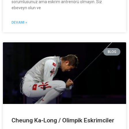
sorumlusunuz ama eskrim antrenörü olmayın. Siz
ebeveyn olun ve
DEVAMI »
BLOG
Cheung Ka-Long / Olimpik Eskrimciler