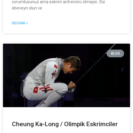
sorumlusunuz ama eskrim antrenörü olmayın. Siz
ebeveyn olun ve
DEVAMI »
BLOG
Cheung Ka-Long / Olimpik Eskrimciler