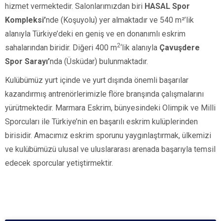
hizmet vermektedir. Salonlarımızdan biri
HASAL Spor
Kompleksi’
nde (Koşuyolu)
yer almaktadır ve
540 m²’lik
alanıyla Türkiye’deki en geniş ve en donanımlı eskrim
2
sahalarından biridir. Diğeri
400 m
‘lik alanıyla
Çavuşdere
Spor Sarayı’
nda
(Üsküdar)
bulunmaktadır.
Kulübümüz yurt içinde ve yurt dışında önemli başarılar
kazandırmış antrenörlerimizle flöre branşında çalışmalarını
yürütmektedir. Marmara Eskrim, bünyesindeki Olimpik ve Milli
Sporcuları ile Türkiye’nin en başarılı eskrim kulüplerinden
birisidir. Amacımız eskrim sporunu yaygınlaştırmak, ülkemizi
ve kulübümüzü ulusal ve uluslararası arenada başarıyla temsil
edecek sporcular yetiştirmektir.