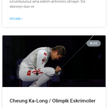
sorumlusunuz ama eskrim antrenörü olmayın. Siz
ebeveyn olun ve
DEVAMI »
BLOG
Cheung Ka-Long / Olimpik Eskrimciler