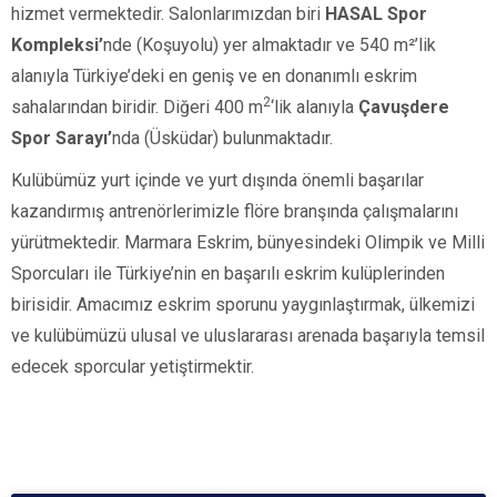
hizmet vermektedir. Salonlarımızdan biri
HASAL Spor
Kompleksi’
nde (Koşuyolu)
yer almaktadır ve
540 m²’lik
alanıyla Türkiye’deki en geniş ve en donanımlı eskrim
2
sahalarından biridir. Diğeri
400 m
‘lik alanıyla
Çavuşdere
Spor Sarayı’
nda
(Üsküdar)
bulunmaktadır.
Kulübümüz yurt içinde ve yurt dışında önemli başarılar
kazandırmış antrenörlerimizle flöre branşında çalışmalarını
yürütmektedir. Marmara Eskrim, bünyesindeki Olimpik ve Milli
Sporcuları ile Türkiye’nin en başarılı eskrim kulüplerinden
birisidir. Amacımız eskrim sporunu yaygınlaştırmak, ülkemizi
ve kulübümüzü ulusal ve uluslararası arenada başarıyla temsil
edecek sporcular yetiştirmektir.