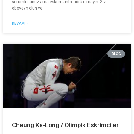
sorumlusunuz ama eskrim antrenörü olmayın. Siz
ebeveyn olun ve
DEVAMI »
BLOG
Cheung Ka-Long / Olimpik Eskrimciler