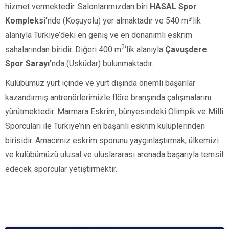
hizmet vermektedir. Salonlarımızdan biri
HASAL Spor
Kompleksi’
nde (Koşuyolu)
yer almaktadır ve
540 m²’lik
alanıyla Türkiye’deki en geniş ve en donanımlı eskrim
2
sahalarından biridir. Diğeri
400 m
‘lik alanıyla
Çavuşdere
Spor Sarayı’
nda
(Üsküdar)
bulunmaktadır.
Kulübümüz yurt içinde ve yurt dışında önemli başarılar
kazandırmış antrenörlerimizle flöre branşında çalışmalarını
yürütmektedir. Marmara Eskrim, bünyesindeki Olimpik ve Milli
Sporcuları ile Türkiye’nin en başarılı eskrim kulüplerinden
birisidir. Amacımız eskrim sporunu yaygınlaştırmak, ülkemizi
ve kulübümüzü ulusal ve uluslararası arenada başarıyla temsil
edecek sporcular yetiştirmektir.