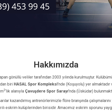
Hakkımızda
an gönüllü veliler tarafından 2003 yılında kurulmuştur. Kulübümüz
zdan biri
HASAL Spor Kompleksi’
nde (Koşuyolu)
yer almaktadır
2
 m
‘lik alanıyla
Çavuşdere Spor Sarayı’
nda
(Üsküdar)
bulunmakt
arılar kazandırmış antrenörlerimizle flöre branşında çalışmaları
şarılı eskrim kulüplerinden birisidir. Amacımız eskrim sporunu ya