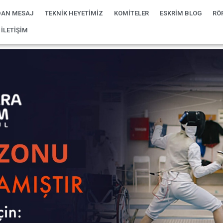
AN MESAJ
TEKNİK HEYETİMİZ
KOMİTELER
ESKRİM BLOG
RÖ
İLETİŞİM