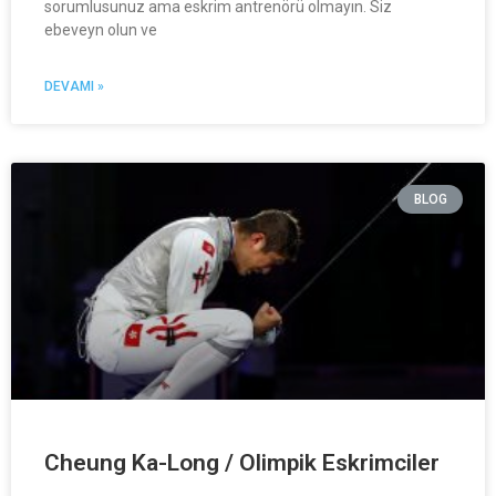
sorumlusunuz ama eskrim antrenörü olmayın. Siz
ebeveyn olun ve
DEVAMI »
BLOG
Cheung Ka-Long / Olimpik Eskrimciler