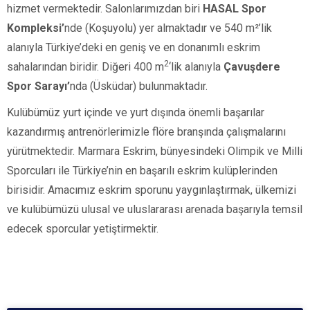
hizmet vermektedir. Salonlarımızdan biri
HASAL Spor
Kompleksi’
nde (Koşuyolu)
yer almaktadır ve
540 m²’lik
alanıyla Türkiye’deki en geniş ve en donanımlı eskrim
2
sahalarından biridir. Diğeri
400 m
‘lik alanıyla
Çavuşdere
Spor Sarayı’
nda
(Üsküdar)
bulunmaktadır.
Kulübümüz yurt içinde ve yurt dışında önemli başarılar
kazandırmış antrenörlerimizle flöre branşında çalışmalarını
yürütmektedir. Marmara Eskrim, bünyesindeki Olimpik ve Milli
Sporcuları ile Türkiye’nin en başarılı eskrim kulüplerinden
birisidir. Amacımız eskrim sporunu yaygınlaştırmak, ülkemizi
ve kulübümüzü ulusal ve uluslararası arenada başarıyla temsil
edecek sporcular yetiştirmektir.