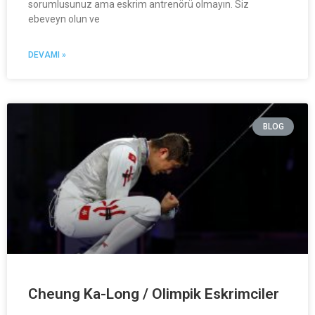
sorumlusunuz ama eskrim antrenörü olmayın. Siz
ebeveyn olun ve
DEVAMI »
BLOG
Cheung Ka-Long / Olimpik Eskrimciler