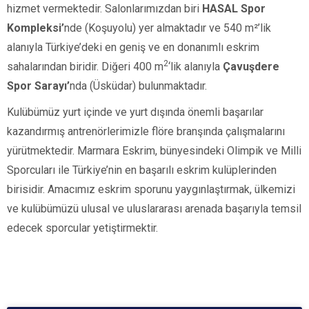
hizmet vermektedir. Salonlarımızdan biri
HASAL Spor
Kompleksi’
nde (Koşuyolu)
yer almaktadır ve
540 m²’lik
alanıyla Türkiye’deki en geniş ve en donanımlı eskrim
2
sahalarından biridir. Diğeri
400 m
‘lik alanıyla
Çavuşdere
Spor Sarayı’
nda
(Üsküdar)
bulunmaktadır.
Kulübümüz yurt içinde ve yurt dışında önemli başarılar
kazandırmış antrenörlerimizle flöre branşında çalışmalarını
yürütmektedir. Marmara Eskrim, bünyesindeki Olimpik ve Milli
Sporcuları ile Türkiye’nin en başarılı eskrim kulüplerinden
birisidir. Amacımız eskrim sporunu yaygınlaştırmak, ülkemizi
ve kulübümüzü ulusal ve uluslararası arenada başarıyla temsil
edecek sporcular yetiştirmektir.