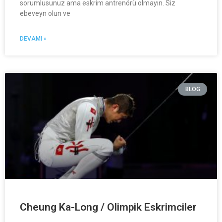
sorumlusunuz ama eskrim antrenörü olmayın. Siz
ebeveyn olun ve
DEVAMI »
BLOG
Cheung Ka-Long / Olimpik Eskrimciler