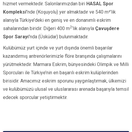
hizmet vermektedir. Salonlarımızdan biri
HASAL Spor
Kompleksi’
nde (Koşuyolu)
yer almaktadır ve
540 m²’lik
alanıyla Türkiye’deki en geniş ve en donanımlı eskrim
2
sahalarından biridir. Diğeri
400 m
‘lik alanıyla
Çavuşdere
Spor Sarayı’
nda
(Üsküdar)
bulunmaktadır.
Kulübümüz yurt içinde ve yurt dışında önemli başarılar
kazandırmış antrenörlerimizle flöre branşında çalışmalarını
yürütmektedir. Marmara Eskrim, bünyesindeki Olimpik ve Milli
Sporcuları ile Türkiye’nin en başarılı eskrim kulüplerinden
birisidir. Amacımız eskrim sporunu yaygınlaştırmak, ülkemizi
ve kulübümüzü ulusal ve uluslararası arenada başarıyla temsil
edecek sporcular yetiştirmektir.