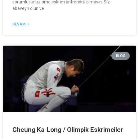
sorumlusunuz ama eskrim antrenörü olmayın. Siz
ebeveyn olun ve
DEVAMI »
BLOG
Cheung Ka-Long / Olimpik Eskrimciler