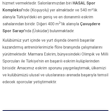
hizmet vermektedir. Salonlarımızdan biri
HASAL Spor
Kompleksi’
nde (Koşuyolu)
yer almaktadır ve
540 m²’lik
alanıyla Türkiye’deki en geniş ve en donanımlı eskrim
2
sahalarından biridir. Diğeri
400 m
‘lik alanıyla
Çavuşdere
Spor Sarayı’
nda
(Üsküdar)
bulunmaktadır.
Kulübümüz yurt içinde ve yurt dışında önemli başarılar
kazandırmış antrenörlerimizle flöre branşında çalışmalarını
yürütmektedir. Marmara Eskrim, bünyesindeki Olimpik ve Milli
Sporcuları ile Türkiye’nin en başarılı eskrim kulüplerinden
birisidir. Amacımız eskrim sporunu yaygınlaştırmak, ülkemizi
ve kulübümüzü ulusal ve uluslararası arenada başarıyla temsil
edecek sporcular yetiştirmektir.