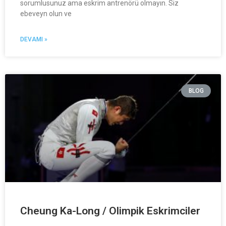
sorumlusunuz ama eskrim antrenörü olmayın. Siz
ebeveyn olun ve
DEVAMI »
BLOG
Cheung Ka-Long / Olimpik Eskrimciler