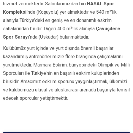
hizmet vermektedir. Salonlarımızdan biri
HASAL Spor
Kompleksi’
nde (Koşuyolu)
yer almaktadır ve
540 m²’lik
alanıyla Türkiye’deki en geniş ve en donanımlı eskrim
2
sahalarından biridir. Diğeri
400 m
‘lik alanıyla
Çavuşdere
Spor Sarayı’
nda
(Üsküdar)
bulunmaktadır.
Kulübümüz yurt içinde ve yurt dışında önemli başarılar
kazandırmış antrenörlerimizle flöre branşında çalışmalarını
yürütmektedir. Marmara Eskrim, bünyesindeki Olimpik ve Milli
Sporcuları ile Türkiye’nin en başarılı eskrim kulüplerinden
birisidir. Amacımız eskrim sporunu yaygınlaştırmak, ülkemizi
ve kulübümüzü ulusal ve uluslararası arenada başarıyla temsil
edecek sporcular yetiştirmektir.