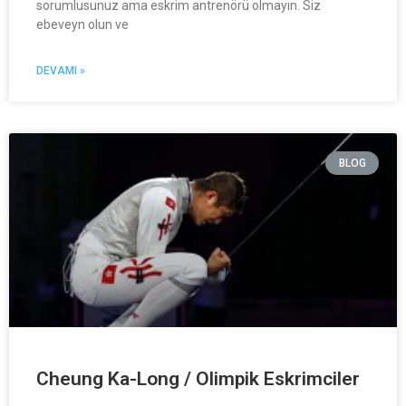
sorumlusunuz ama eskrim antrenörü olmayın. Siz
ebeveyn olun ve
DEVAMI »
BLOG
Cheung Ka-Long / Olimpik Eskrimciler