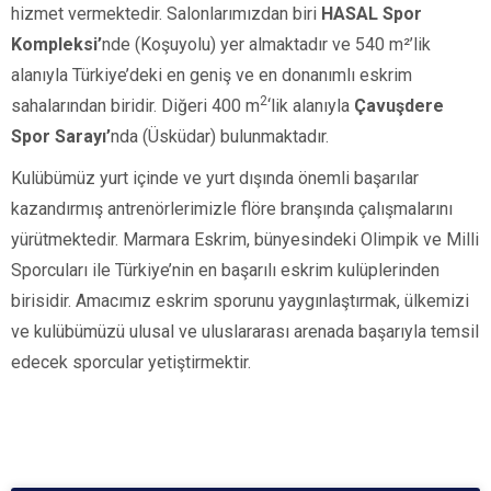
hizmet vermektedir. Salonlarımızdan biri
HASAL Spor
Kompleksi’
nde (Koşuyolu)
yer almaktadır ve
540 m²’lik
alanıyla Türkiye’deki en geniş ve en donanımlı eskrim
2
sahalarından biridir. Diğeri
400 m
‘lik alanıyla
Çavuşdere
Spor Sarayı’
nda
(Üsküdar)
bulunmaktadır.
Kulübümüz yurt içinde ve yurt dışında önemli başarılar
kazandırmış antrenörlerimizle flöre branşında çalışmalarını
yürütmektedir. Marmara Eskrim, bünyesindeki Olimpik ve Milli
Sporcuları ile Türkiye’nin en başarılı eskrim kulüplerinden
birisidir. Amacımız eskrim sporunu yaygınlaştırmak, ülkemizi
ve kulübümüzü ulusal ve uluslararası arenada başarıyla temsil
edecek sporcular yetiştirmektir.