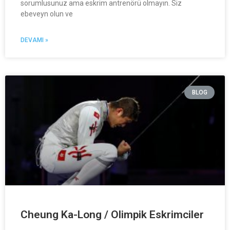
sorumlusunuz ama eskrim antrenörü olmayın. Siz
ebeveyn olun ve
DEVAMI »
BLOG
Cheung Ka-Long / Olimpik Eskrimciler