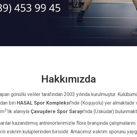
Hakkımızda
an gönüllü veliler tarafından 2003 yılında kurulmuştur. Kulübümüz
zdan biri
HASAL Spor Kompleksi’
nde (Koşuyolu)
yer almaktadır
2
 m
‘lik alanıyla
Çavuşdere Spor Sarayı’
nda
(Üsküdar)
bulunmakt
arılar kazandırmış antrenörlerimizle flöre branşında çalışmaları
şarılı eskrim kulüplerinden birisidir. Amacımız eskrim sporunu ya