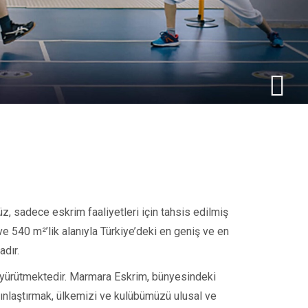
, sadece eskrim faaliyetleri için tahsis edilmiş
 ve
540 m²’lik alanıyla Türkiye’deki en geniş ve en
adır.
nı yürütmektedir. Marmara Eskrim, bünyesindeki
ygınlaştırmak, ülkemizi ve kulübümüzü ulusal ve