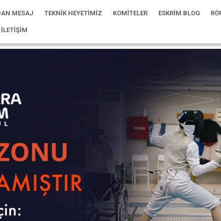
AN MESAJ
TEKNİK HEYETİMİZ
KOMİTELER
ESKRİM BLOG
RÖ
İLETİŞİM