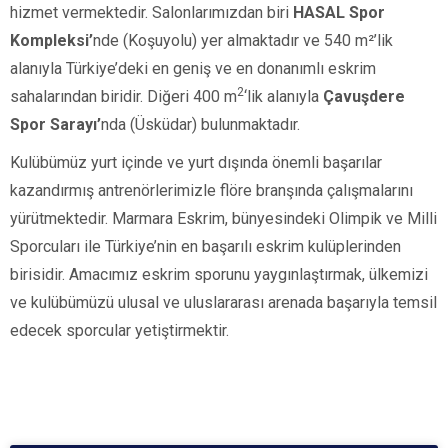
hizmet vermektedir. Salonlarımızdan biri
HASAL Spor
Kompleksi’
nde (Koşuyolu)
yer almaktadır ve
540 m²’lik
alanıyla Türkiye’deki en geniş ve en donanımlı eskrim
2
sahalarından biridir. Diğeri
400 m
‘lik alanıyla
Çavuşdere
Spor Sarayı’
nda
(Üsküdar)
bulunmaktadır.
Kulübümüz yurt içinde ve yurt dışında önemli başarılar
kazandırmış antrenörlerimizle flöre branşında çalışmalarını
yürütmektedir. Marmara Eskrim, bünyesindeki Olimpik ve Milli
Sporcuları ile Türkiye’nin en başarılı eskrim kulüplerinden
birisidir. Amacımız eskrim sporunu yaygınlaştırmak, ülkemizi
ve kulübümüzü ulusal ve uluslararası arenada başarıyla temsil
edecek sporcular yetiştirmektir.