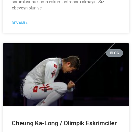
sorumlusunuz ama eskrim antrenörü olmayın. Siz
ebeveyn olun ve
DEVAMI »
BLOG
Cheung Ka-Long / Olimpik Eskrimciler