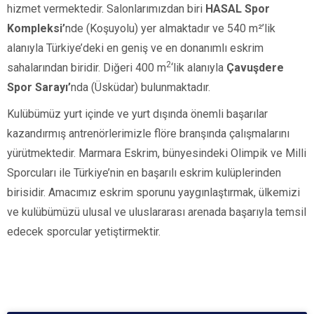
hizmet vermektedir. Salonlarımızdan biri
HASAL Spor
Kompleksi’
nde (Koşuyolu)
yer almaktadır ve
540 m²’lik
alanıyla Türkiye’deki en geniş ve en donanımlı eskrim
2
sahalarından biridir. Diğeri
400 m
‘lik alanıyla
Çavuşdere
Spor Sarayı’
nda
(Üsküdar)
bulunmaktadır.
Kulübümüz yurt içinde ve yurt dışında önemli başarılar
kazandırmış antrenörlerimizle flöre branşında çalışmalarını
yürütmektedir. Marmara Eskrim, bünyesindeki Olimpik ve Milli
Sporcuları ile Türkiye’nin en başarılı eskrim kulüplerinden
birisidir. Amacımız eskrim sporunu yaygınlaştırmak, ülkemizi
ve kulübümüzü ulusal ve uluslararası arenada başarıyla temsil
edecek sporcular yetiştirmektir.