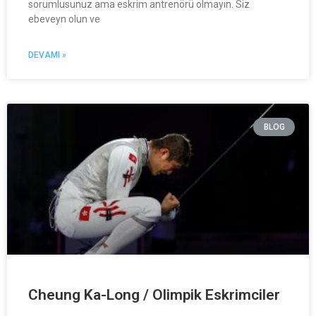
sorumlusunuz ama eskrim antrenörü olmayın. Siz
ebeveyn olun ve
DEVAMI »
BLOG
Cheung Ka-Long / Olimpik Eskrimciler