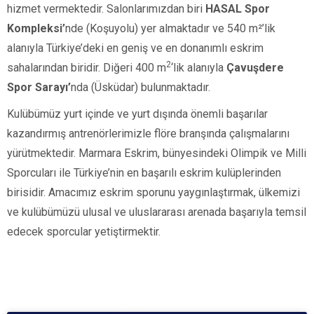
hizmet vermektedir. Salonlarımızdan biri
HASAL Spor
Kompleksi’
nde (Koşuyolu)
yer almaktadır ve
540 m²’lik
alanıyla Türkiye’deki en geniş ve en donanımlı eskrim
2
sahalarından biridir. Diğeri
400 m
‘lik alanıyla
Çavuşdere
Spor Sarayı’
nda
(Üsküdar)
bulunmaktadır.
Kulübümüz yurt içinde ve yurt dışında önemli başarılar
kazandırmış antrenörlerimizle flöre branşında çalışmalarını
yürütmektedir. Marmara Eskrim, bünyesindeki Olimpik ve Milli
Sporcuları ile Türkiye’nin en başarılı eskrim kulüplerinden
birisidir. Amacımız eskrim sporunu yaygınlaştırmak, ülkemizi
ve kulübümüzü ulusal ve uluslararası arenada başarıyla temsil
edecek sporcular yetiştirmektir.