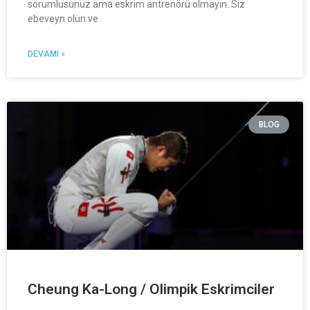
sorumlusunuz ama eskrim antrenörü olmayın. Siz
ebeveyn olun ve
DEVAMI »
BLOG
Cheung Ka-Long / Olimpik Eskrimciler